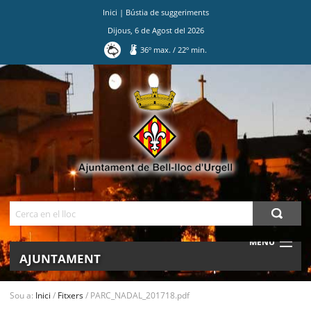
Inici
|
Bústia de suggeriments
Dijous
,
6
de
Agost
del
2026
36
º max.
/
22
º min.
Ves
al
contingut.
|
Salta
a
la
navegació
Cerca
MENU
AJUNTAMENT
MUNICIPI
Sou a:
Inici
/
Fitxers
/
PARC_NADAL_201718.pdf