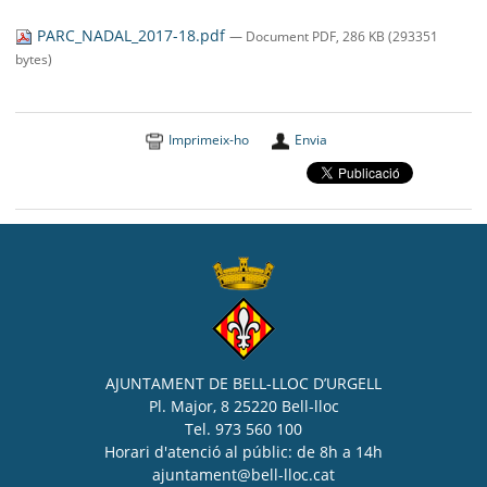
SEU ELECTRÒNICA
PARC_NADAL_2017-18.pdf
— Document PDF, 286 KB (293351
BELL-LLOC SOLUCIONA
bytes)
Imprimeix-ho
Envia
AJUNTAMENT DE BELL-LLOC D’URGELL
Pl. Major, 8 25220 Bell-lloc
Tel. 973 560 100
Horari d'atenció al públic: de 8h a 14h
ajuntament@bell-lloc.cat