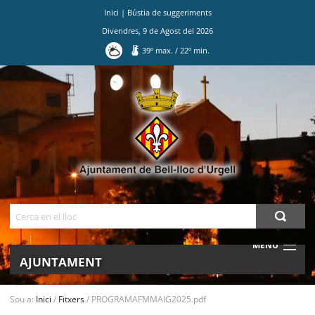
Inici
|
Bústia de suggeriments
Divendres
,
9
de
Agost
del
2026
39
º max.
/
22
º min.
Ves
al
contingut.
|
Salta
a
la
navegació
Cerca
MENU
AJUNTAMENT
MUNICIPI
Sou a:
Inici
/
Fitxers
/
PROGRAMAFMMAIG2025.pdf