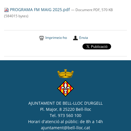
SEU ELECTRÒNICA
PROGRAMA FM MAIG 2025.pdf
— Document PDF, 570 KB
BELL-LLOC SOLUCIONA
(584015 bytes)
Imprimeix-ho
Envia
AJUNTAMENT DE BELL-LLOC D’URGELL
Pl. Major, 8 25220 Bell-lloc
Tel. 973 560 100
Horari d'atenció al públic: de 8h a 14h
ajuntament@bell-lloc.cat