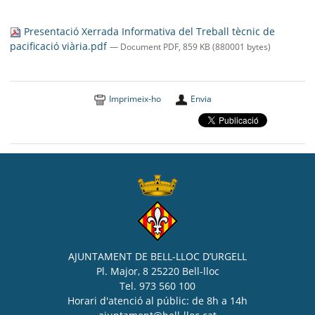
SEU ELECTRÒNICA
Presentació Xerrada Informativa del Treball tècnic de
BELL-LLOC SOLUCIONA
pacificació viària.pdf
— Document PDF, 859 KB (880001 bytes)
Imprimeix-ho
Envia
AJUNTAMENT DE BELL-LLOC D’URGELL
Pl. Major, 8 25220 Bell-lloc
Tel. 973 560 100
Horari d'atenció al públic: de 8h a 14h