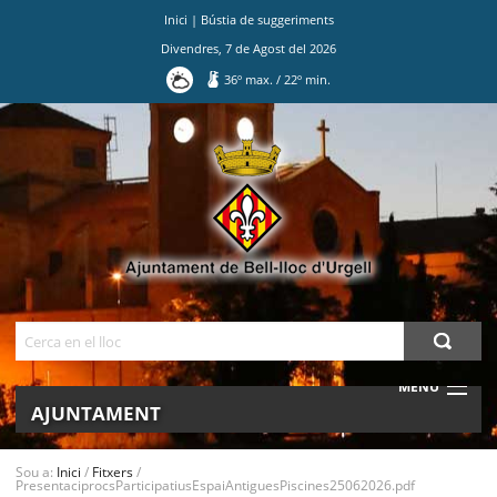
Inici
|
Bústia de suggeriments
Divendres
,
7
de
Agost
del
2026
36
º max.
/
22
º min.
Ves
al
contingut.
|
Salta
a
la
navegació
Cerca
MENU
AJUNTAMENT
MUNICIPI
Sou a:
Inici
/
Fitxers
/
PresentaciprocsParticipatiusEspaiAntiguesPiscines25062026.pdf