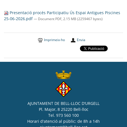
SEU ELECTRÒNICA
Presentació procés Participatiu Ús Espai Antigues Piscines
BELL-LLOC SOLUCIONA
25-06-2026.pdf
— Document PDF, 2.15 MB (2259467 bytes)
Imprimeix-ho
Envia
AJUNTAMENT DE BELL-LLOC D’URGELL
Pl. Major, 8 25220 Bell-lloc
Tel. 973 560 100
Horari d'atenció al públic: de 8h a 14h