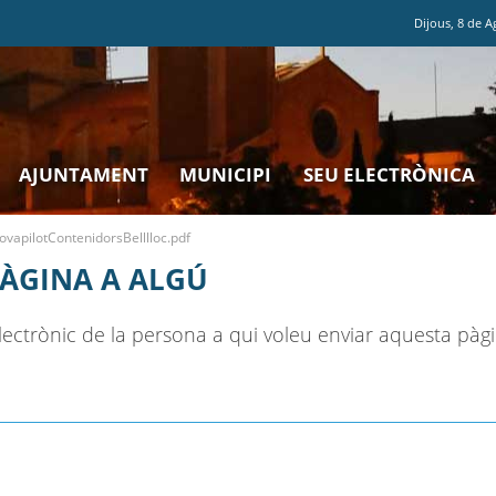
Dijous
,
8
de
A
AJUNTAMENT
MUNICIPI
SEU ELECTRÒNICA
vapilotContenidorsBelllloc.pdf
PÀGINA A ALGÚ
ectrònic de la persona a qui voleu enviar aquesta pàgi