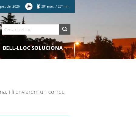
gost
del
2026
39
º max.
/
23
º min.
Cerca
BELL-LLOC SOLUCIONA
na, i li enviarem un correu