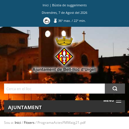
Inici
|
Bústia de suggeriments
Divendres
,
7
de
Agost
del
2026
36
º max.
/
22
º min.
Ves
al
contingut.
|
Salta
a
la
navegació
Cerca
MENU
AJUNTAMENT
MUNICIPI
Sou a:
Inici
/
Fitxers
/
ProgramaActesFMMaig21.pdf