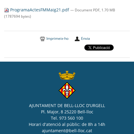
SEU ELECTRÒNICA
ProgramaActesFMMaig21.pdf
— Document PDF, 1.70 MB
BELL-LLOC SOLUCIONA
(1787694 bytes)
Imprimeix-ho
Envia
AJUNTAMENT DE BELL-LLOC D’URGELL
Pl. Major, 8 25220 Bell-lloc
Tel. 973 560 100
Horari d'atenció al públic: de 8h a 14h
ajuntament@bell-lloc.cat