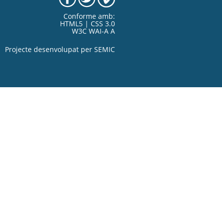
Conforme amb:
HTML5 | CSS 3.0
W3C WAI-A A
Projecte desenvolupat per
SEMIC