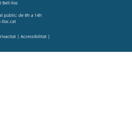
 Bell-lloc
al públic: de 8h a 14h
lloc.cat
rivacitat
|
Accessibilitat
|