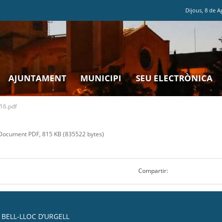
Dijous
,
8
de
A
AJUNTAMENT
MUNICIPI
SEU ELECTRÒNICA
16.pdf
ocument PDF, 815 KB (835522 bytes)
Compartir:
BELL-LLOC D’URGELL