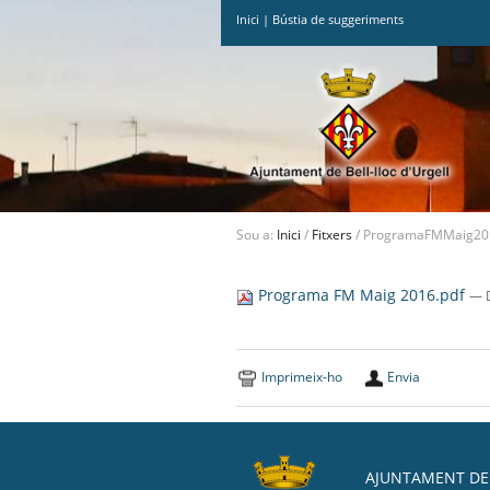
Inici
|
Bústia de suggeriments
Ves
al
contingut.
|
Salta
a
la
navegació
Sou a:
Inici
/
Fitxers
/
ProgramaFMMaig20
Programa FM Maig 2016.pdf
— D
Imprimeix-ho
Envia
AJUNTAMENT DE 