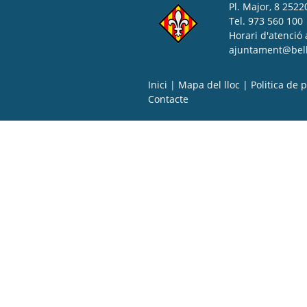
Pl. Major, 8 25220
Tel. 973 560 100
Horari d'atenció 
ajuntament@bell-
Inici
|
Mapa del lloc
|
Politica de p
Contacte