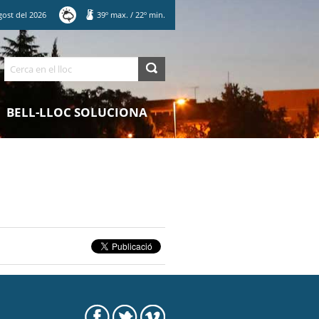
gost
del
2026
39
º max.
/
22
º min.
Cerca
BELL-LLOC SOLUCIONA