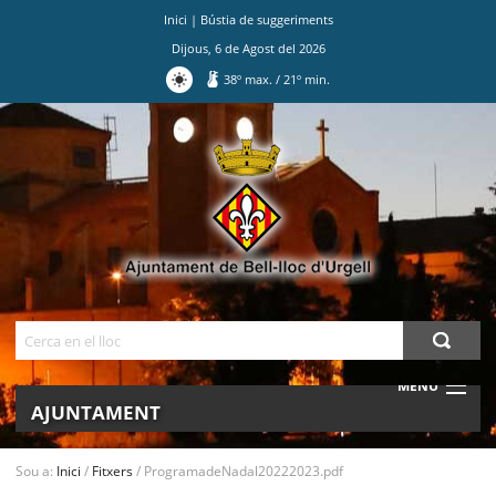
Inici
|
Bústia de suggeriments
Dijous
,
6
de
Agost
del
2026
38
º max.
/
21
º min.
Ves
al
contingut.
|
Salta
a
la
navegació
Cerca
MENU
AJUNTAMENT
MUNICIPI
Sou a:
Inici
/
Fitxers
/
ProgramadeNadal20222023.pdf