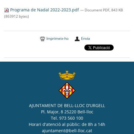
SEU ELECTRÒNICA
Programa de Nadal 2022-2023.pdf
— Document PDF, 843 KB
BELL-LLOC SOLUCIONA
(863912 bytes)
Imprimeix-ho
Envia
AJUNTAMENT DE BELL-LLOC D’URGELL
Pl. Major, 8 25220 Bell-lloc
Tel. 973 560 100
Horari d'atenció al públic: de 8h a 14h
ajuntament@bell-lloc.cat