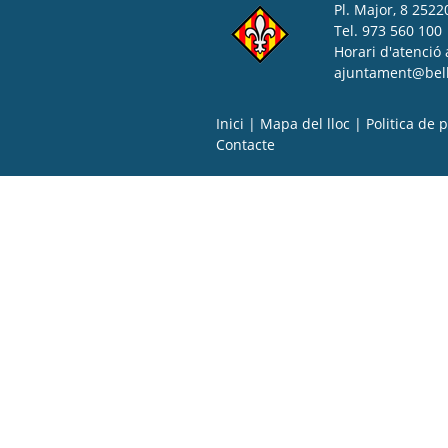
Pl. Major, 8 25220
Tel. 973 560 100
Horari d'atenció 
ajuntament@bell-
Inici
|
Mapa del lloc
|
Politica de p
Contacte