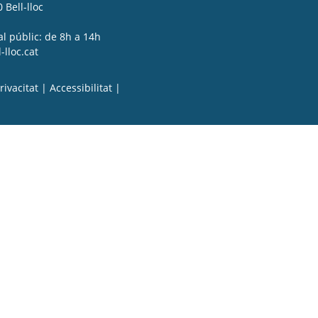
 Bell-lloc
al públic: de 8h a 14h
lloc.cat
rivacitat
|
Accessibilitat
|