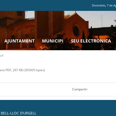
Divendres
,
7
de
A
AJUNTAMENT
MUNICIPI
SEU ELECTRÒNICA
pdf
nt PDF, 297 KB (305005 bytes)
Compartir:
BELL-LLOC D’URGELL