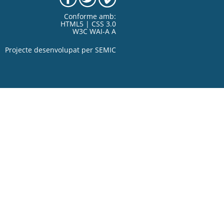
Conforme amb:
HTML5 | CSS 3.0
W3C WAI-A A
Projecte desenvolupat per
SEMIC