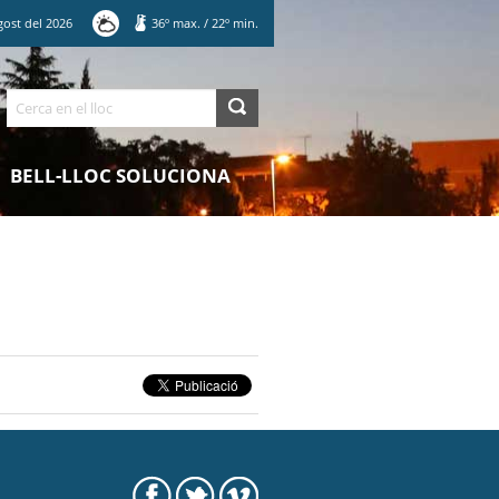
gost
del
2026
36
º max.
/
22
º min.
Cerca
BELL-LLOC SOLUCIONA