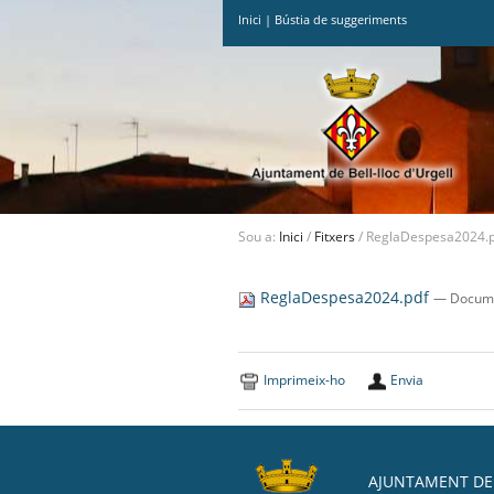
Inici
|
Bústia de suggeriments
Ves
al
contingut.
|
Salta
a
la
navegació
Sou a:
Inici
/
Fitxers
/
ReglaDespesa2024.
ReglaDespesa2024.pdf
— Docume
Imprimeix-ho
Envia
AJUNTAMENT DE 