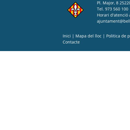
Pl. Major, 8 25220
Tel. 973 560 100
Horari d'atenció 
ajuntament@bell-
Inici
|
Mapa del lloc
|
Politica de p
Contacte