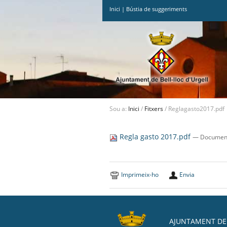
Inici
|
Bústia de suggeriments
Ves
al
contingut.
|
Salta
a
la
navegació
Sou a:
Inici
/
Fitxers
/
Reglagasto2017.pdf
Regla gasto 2017.pdf
— Document 
Imprimeix-ho
Envia
AJUNTAMENT DE 