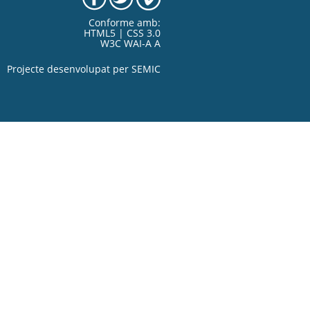
Conforme amb:
HTML5 | CSS 3.0
W3C WAI-A A
Projecte desenvolupat per
SEMIC