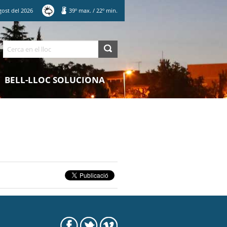
gost
del
2026
39
º max.
/
22
º min.
Cerca
BELL-LLOC SOLUCIONA