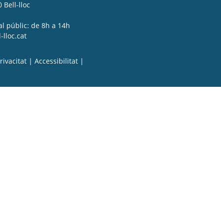
 Bell-lloc
al públic: de 8h a 14h
lloc.cat
rivacitat
|
Accessibilitat
|