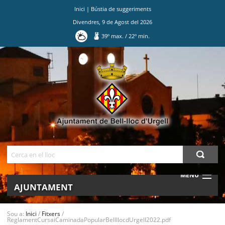
Inici
|
Bústia de suggeriments
Divendres
,
9
de
Agost
del
2026
39
º max.
/
22
º min.
Ves
al
contingut.
|
Salta
a
la
navegació
Cerca
MENU
AJUNTAMENT
MUNICIPI
Sou a:
Inici
/
Fitxers
/
ReglamentCursaiCaminadaPopularBellllocdUrgell2022.pdf