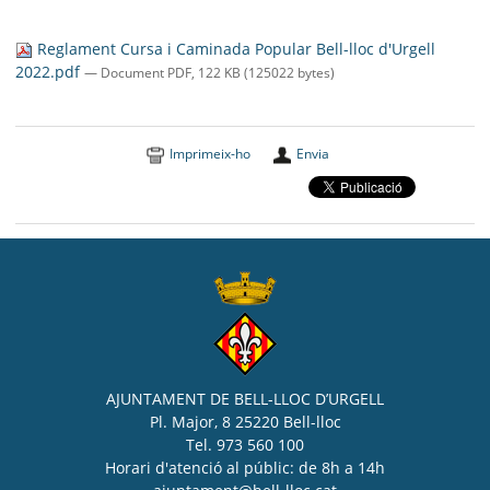
SEU ELECTRÒNICA
Reglament Cursa i Caminada Popular Bell-lloc d'Urgell
BELL-LLOC SOLUCIONA
2022.pdf
— Document PDF, 122 KB (125022 bytes)
Imprimeix-ho
Envia
AJUNTAMENT DE BELL-LLOC D’URGELL
Pl. Major, 8 25220 Bell-lloc
Tel. 973 560 100
Horari d'atenció al públic: de 8h a 14h