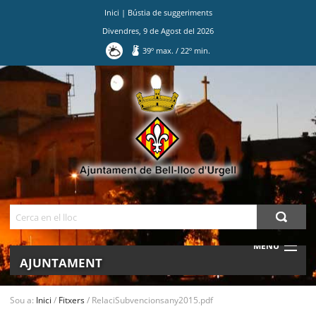
Inici
|
Bústia de suggeriments
Divendres
,
9
de
Agost
del
2026
39
º max.
/
22
º min.
Ves
al
contingut.
|
Salta
a
la
navegació
Cerca
MENU
AJUNTAMENT
MUNICIPI
Sou a:
Inici
/
Fitxers
/
RelaciSubvencionsany2015.pdf