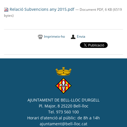
SEU ELECTRÒNICA
Relació Subvencions any 2015.pdf
— Document PDF, 6 KB (6519
BELL-LLOC SOLUCIONA
bytes)
Imprimeix-ho
Envia
AJUNTAMENT DE BELL-LLOC D’URGELL
Pl. Major, 8 25220 Bell-lloc
Tel. 973 560 100
Horari d'atenció al públic: de 8h a 14h
ajuntament@bell-lloc.cat