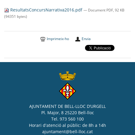
SEU ELECTRÒNICA
ResultatsConcursNarrativa2016.pdf
— Document PDF, 92 KB
BELL-LLOC SOLUCIONA
(94351 bytes)
Imprimeix-ho
Envia
AJUNTAMENT DE BELL-LLOC D’URGELL
Pl. Major, 8 25220 Bell-lloc
Tel. 973 560 100
Horari d'atenció al públic: de 8h a 14h
ajuntament@bell-lloc.cat