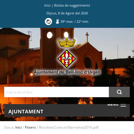
Inici
|
Bústia de suggeriments
Dijous
,
8
de
Agost
del
2026
39
º max.
/
22
º min.
Ves
al
contingut.
|
Salta
a
la
navegació
Cerca
MENU
AJUNTAMENT
MUNICIPI
Sou a:
Inici
/
Fitxers
/
ResultatsConcursNarrativa2016.pdf