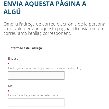
SEU ELECTRÒNICA
ENVIA AQUESTA PÀGINA A
ALGÚ
BELL-LLOC SOLUCIONA
Ompliu l'adreça de correu electrònic de la persona
a qui voleu enviar aquesta pàgina, i li enviarem un
correu amb l'enllaç corresponent.
Informació de l'adreça
Envia a
(Necessari)
L'adreça de correu a la que voleu enviar aquest enllaç.
De
(Necessari)
La vostra adreça de correu electrònic.