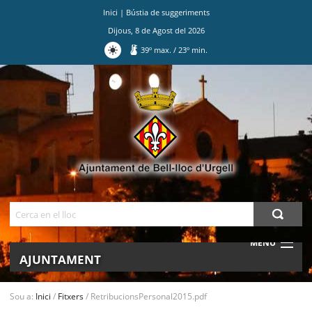
Inici
|
Bústia de suggeriments
Dijous
,
8
de
Agost
del
2026
39
º max.
/
23
º min.
Ves
al
contingut.
|
Salta
a
la
navegació
Cerca
MENU
AJUNTAMENT
MUNICIPI
Sou a:
Inici
/
Fitxers
/
RetribucionsPersonal2015.pdf