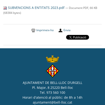
SEU ELECTRÒNICA
SUBVENCIONS A ENTITATS 2023.pdf
— Document PDF, 66 KB
BELL-LLOC SOLUCIONA
(68384 bytes)
Imprimeix-ho
Envia
AJUNTAMENT DE BELL-LLOC D’URGELL
Pl. Major, 8 25220 Bell-lloc
Tel. 973 560 100
Horari d'atenció al públic: de 8h a 14h
ajuntament@bell-lloc.cat