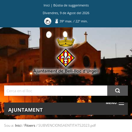
Inici
|
Bústia de suggeriments
Divendres
,
9
de
Agost
del
2026
39
º max.
/
22
º min.
Ves
al
contingut.
|
Salta
a
la
navegació
Cerca
MENU
AJUNTAMENT
MUNICIPI
Sou a:
Inici
/
Fitxers
/
SUBVENCIONSAENTITATS2023.pdf