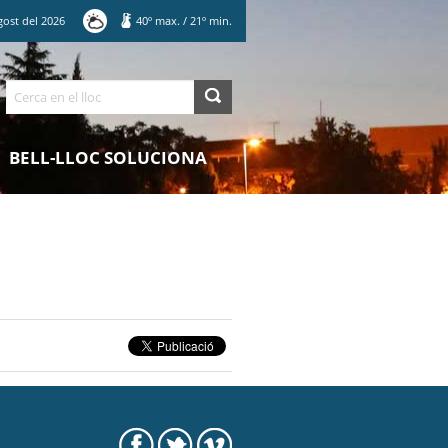
gost
del
2026
40
º max.
/
21
º min.
Cerca
BELL-LLOC SOLUCIONA