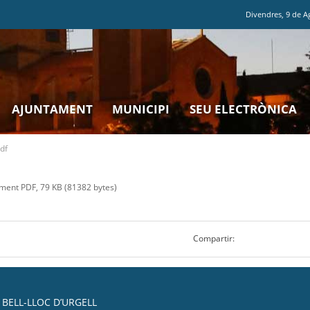
Divendres
,
9
de
A
AJUNTAMENT
MUNICIPI
SEU ELECTRÒNICA
df
ent PDF, 79 KB (81382 bytes)
Compartir:
BELL-LLOC D’URGELL