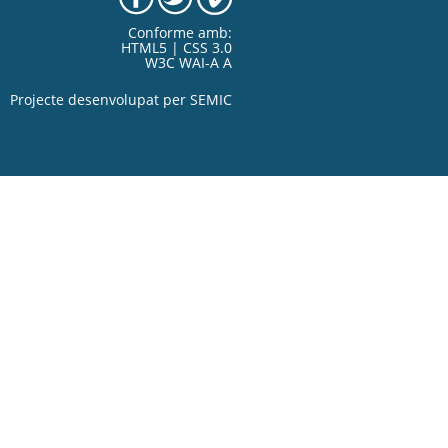
Conforme amb:
HTML5 | CSS 3.0
W3C WAI-A A
Projecte desenvolupat per
SEMIC