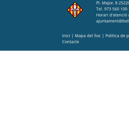
Pl. Major, 8 25220
Tel. 973 560 100
Horari d'atenció 
ajuntament@bell-
Inici
|
Mapa del lloc
|
Politica de p
Contacte