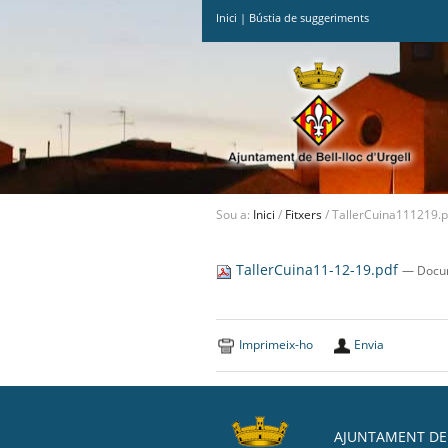
Inici
|
Bústia de suggeriments
Ves
al
contingut.
|
Salta
a
la
navegació
Sou a:
Inici
/
Fitxers
/
TallerCuina111219.p
TallerCuina11-12-19.pdf
— Docum
Imprimeix-ho
Envia
AJUNTAMENT DE 