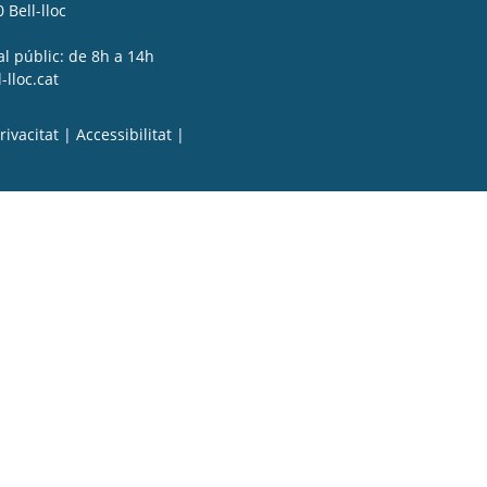
 Bell-lloc
al públic: de 8h a 14h
lloc.cat
rivacitat
|
Accessibilitat
|