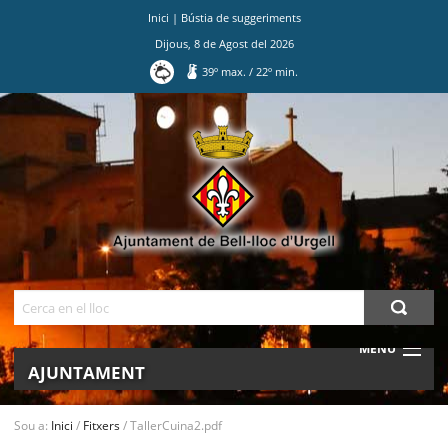
Inici
|
Bústia de suggeriments
Dijous
,
8
de
Agost
del
2026
39
º max.
/
22
º min.
Ves
al
contingut.
|
Salta
a
la
navegació
Cerca
MENU
AJUNTAMENT
MUNICIPI
Sou a:
Inici
/
Fitxers
/
TallerCuina2.pdf