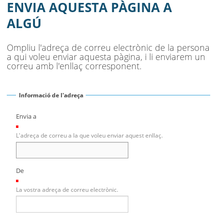
SEU ELECTRÒNICA
ENVIA AQUESTA PÀGINA A
ALGÚ
BELL-LLOC SOLUCIONA
Ompliu l'adreça de correu electrònic de la persona
a qui voleu enviar aquesta pàgina, i li enviarem un
correu amb l'enllaç corresponent.
Informació de l'adreça
Envia a
(Necessari)
L'adreça de correu a la que voleu enviar aquest enllaç.
De
(Necessari)
La vostra adreça de correu electrònic.