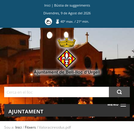
Inici
|
Bústia de suggeriments
Divendres
,
9
de
Agost
del
2026
40
º max.
/
21
º min.
Ves
al
contingut.
|
Salta
a
la
navegació
Cerca
MENU
AJUNTAMENT
MUNICIPI
Sou a:
Inici
/
Fitxers
/
Valoraciresidus.pdf