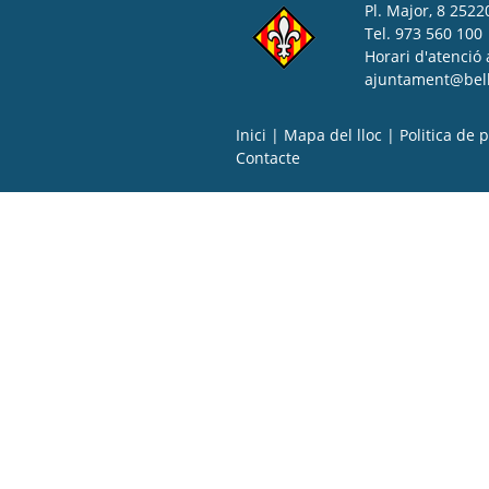
Pl. Major, 8 25220
Tel. 973 560 100
Horari d'atenció 
ajuntament@bell-
Inici
|
Mapa del lloc
|
Politica de p
Contacte