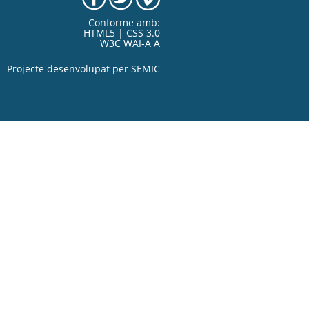
Conforme amb:
HTML5 | CSS 3.0
W3C WAI-A A
Projecte desenvolupat per
SEMIC