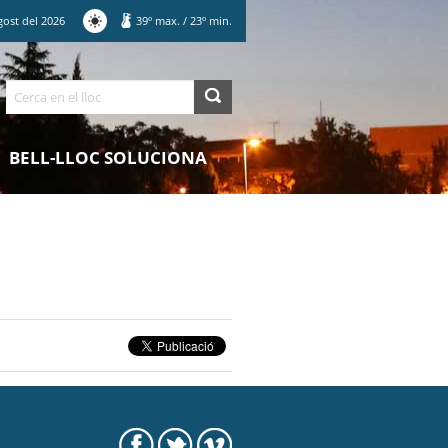
gost
del
2026
39
º max.
/
23
º min.
Cerca
BELL-LLOC SOLUCIONA