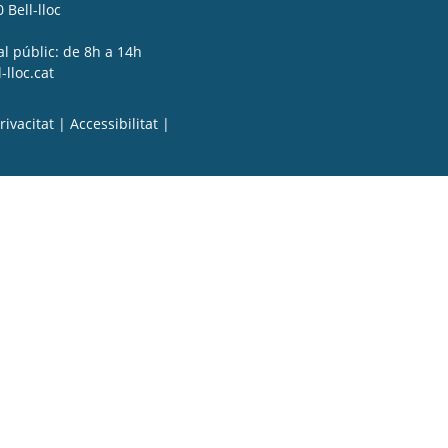
 Bell-lloc
al públic: de 8h a 14h
lloc.cat
rivacitat
|
Accessibilitat
|