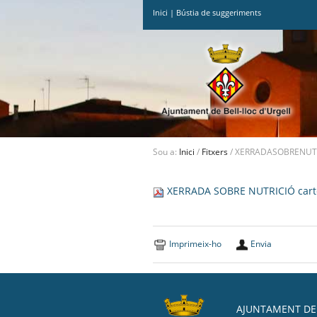
Inici
|
Bústia de suggeriments
Ves
al
contingut.
|
Salta
a
la
navegació
Sou a:
Inici
/
Fitxers
/
XERRADASOBRENUTRIC
XERRADA SOBRE NUTRICIÓ carte
Imprimeix-ho
Envia
AJUNTAMENT DE 