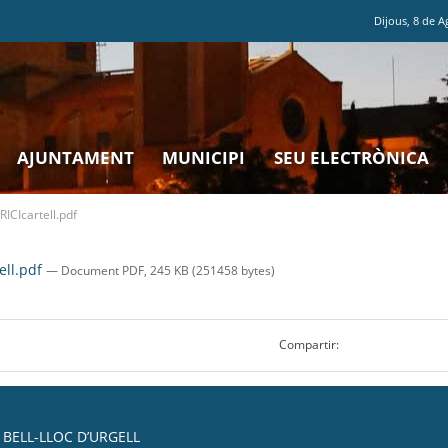
Dijous
,
8
de
A
AJUNTAMENT
MUNICIPI
SEU ELECTRÒNICA
Icartell.pdf
ll.pdf
— Document PDF, 245 KB (251458 bytes)
Compartir:
BELL-LLOC D’URGELL