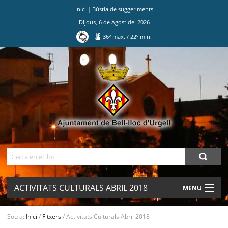
Inici
|
Bústia de suggeriments
Dijous
,
6
de
Agost
del
2026
36
º max.
/
22
º min.
Ves
al
contingut.
|
Salta
a
la
navegació
Cerca
ACTIVITATS CULTURALS ABRIL 2018
MENU
AJUNTAMENT
Sou a:
Inici
/
Fitxers
/
Activitats Culturals Abril 2018