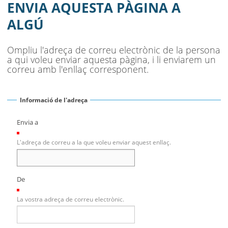
MUNICIPI
ENVIA AQUESTA PÀGINA A
ALGÚ
SEU ELECTRÒNICA
BELL-LLOC SOLUCIONA
Ompliu l'adreça de correu electrònic de la persona
a qui voleu enviar aquesta pàgina, i li enviarem un
correu amb l'enllaç corresponent.
Informació de l'adreça
Envia a
(Necessari)
L'adreça de correu a la que voleu enviar aquest enllaç.
De
(Necessari)
La vostra adreça de correu electrònic.