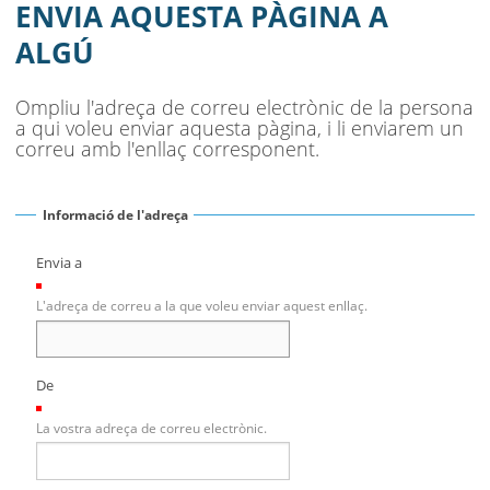
MUNICIPI
ENVIA AQUESTA PÀGINA A
ALGÚ
SEU ELECTRÒNICA
BELL-LLOC SOLUCIONA
Ompliu l'adreça de correu electrònic de la persona
a qui voleu enviar aquesta pàgina, i li enviarem un
correu amb l'enllaç corresponent.
Informació de l'adreça
Envia a
(Necessari)
L'adreça de correu a la que voleu enviar aquest enllaç.
De
(Necessari)
La vostra adreça de correu electrònic.