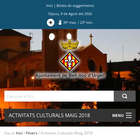
Inici
|
Bústia de suggeriments
Dijous
,
8
de
Agost
del
2026
39
º max.
/
23
º min.
Ves
al
contingut.
|
Salta
a
la
navegació
Cerca
ACTIVITATS CULTURALS MAIG 2018
MENU
AJUNTAMENT
Sou a:
Inici
/
Fitxers
/
Activitats Culturals Maig 2018