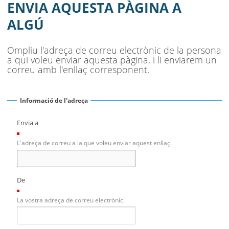
MUNICIPI
ENVIA AQUESTA PÀGINA A
ALGÚ
SEU ELECTRÒNICA
BELL-LLOC SOLUCIONA
Ompliu l'adreça de correu electrònic de la persona
a qui voleu enviar aquesta pàgina, i li enviarem un
correu amb l'enllaç corresponent.
Informació de l'adreça
Envia a
(Necessari)
L'adreça de correu a la que voleu enviar aquest enllaç.
De
(Necessari)
La vostra adreça de correu electrònic.