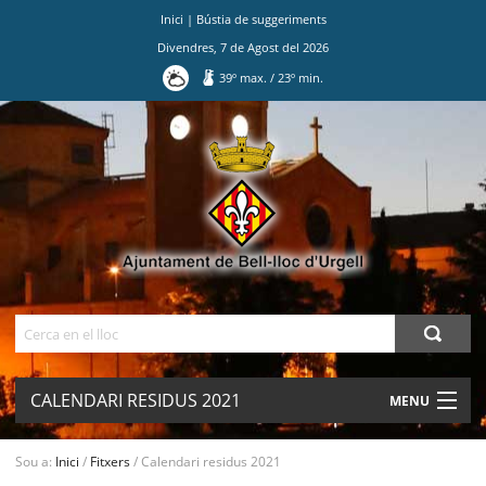
Inici
|
Bústia de suggeriments
Divendres
,
7
de
Agost
del
2026
39
º max.
/
23
º min.
Ves
al
contingut.
|
Salta
a
la
navegació
Cerca
CALENDARI RESIDUS 2021
MENU
AJUNTAMENT
Sou a:
Inici
/
Fitxers
/
Calendari residus 2021