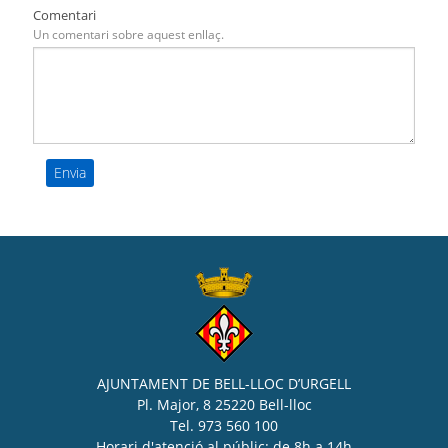
Comentari
Un comentari sobre aquest enllaç.
AJUNTAMENT DE BELL-LLOC D’URGELL
Pl. Major, 8 25220 Bell-lloc
Tel. 973 560 100
Horari d'atenció al públic: de 8h a 14h