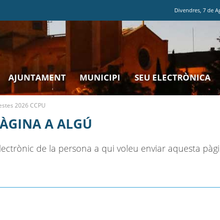
Divendres
,
7
de
A
AJUNTAMENT
MUNICIPI
SEU ELECTRÒNICA
 Festes 2026 CCPU
PÀGINA A ALGÚ
ectrònic de la persona a qui voleu enviar aquesta pàgi