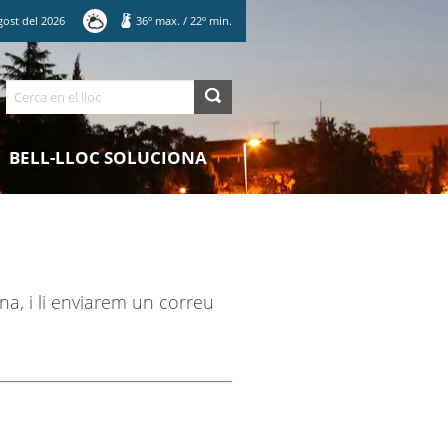
gost
del
2026
36
º max.
/
22
º min.
Cerca
BELL-LLOC SOLUCIONA
na, i li enviarem un correu