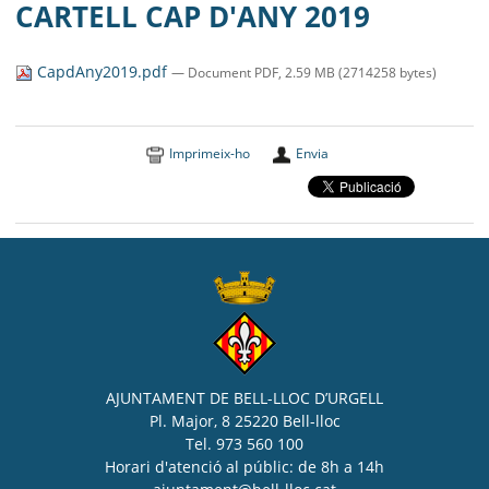
MUNICIPI
CARTELL CAP D'ANY 2019
SEU ELECTRÒNICA
CapdAny2019.pdf
— Document PDF, 2.59 MB (2714258 bytes)
BELL-LLOC SOLUCIONA
Imprimeix-ho
Envia
AJUNTAMENT DE BELL-LLOC D’URGELL
Pl. Major, 8 25220 Bell-lloc
Tel. 973 560 100
Horari d'atenció al públic: de 8h a 14h