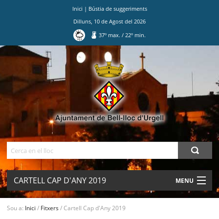
Inici
|
Bústia de suggeriments
Dilluns
,
10
de
Agost
del
2026
37
º max.
/
22
º min.
Ves
al
contingut.
|
Salta
a
la
navegació
Cerca
CARTELL CAP D'ANY 2019
MENU
AJUNTAMENT
Sou a:
Inici
/
Fitxers
/
Cartell Cap d'Any 2019