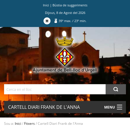
Inici
|
Bústia de suggeriments
Dijous
,
8
de
Agost
del
2026
39
º max.
/
23
º min.
Ves
al
contingut.
|
Salta
a
la
navegació
Cerca
CARTELL DIARI FRANK DE L'ANNA
MENU
AJUNTAMENT
Sou a:
Inici
/
Fitxers
/
Cartell Diari Frank de l'Anna