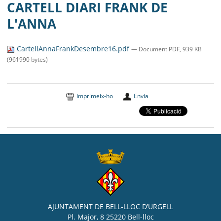
MUNICIPI
CARTELL DIARI FRANK DE
L'ANNA
SEU ELECTRÒNICA
BELL-LLOC SOLUCIONA
CartellAnnaFrankDesembre16.pdf
— Document PDF, 939 KB
(961990 bytes)
Imprimeix-ho
Envia
AJUNTAMENT DE BELL-LLOC D’URGELL
Pl. Major, 8 25220 Bell-lloc