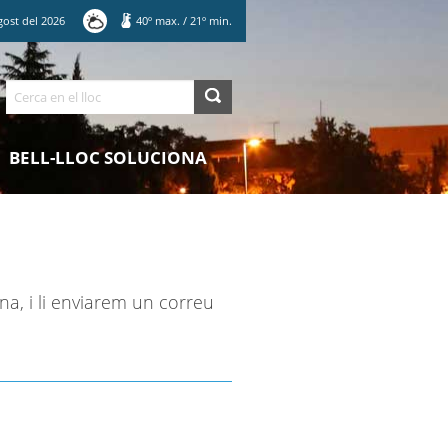
gost
del
2026
40
º max.
/
21
º min.
Cerca
BELL-LLOC SOLUCIONA
na, i li enviarem un correu