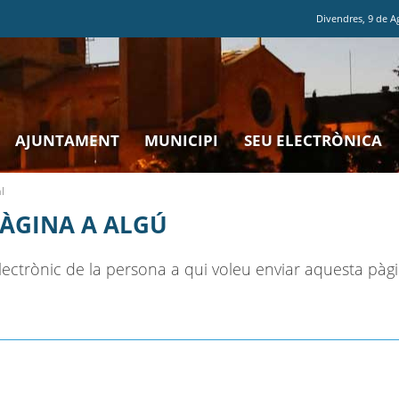
Divendres
,
9
de
A
AJUNTAMENT
MUNICIPI
SEU ELECTRÒNICA
l
PÀGINA A ALGÚ
ectrònic de la persona a qui voleu enviar aquesta pàgi