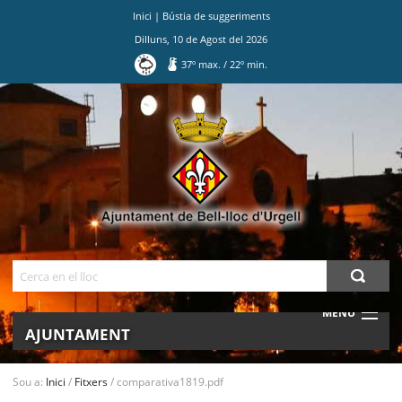
Inici
|
Bústia de suggeriments
Dilluns
,
10
de
Agost
del
2026
37
º max.
/
22
º min.
Ves
al
contingut.
|
Salta
a
la
navegació
Cerca
MENU
AJUNTAMENT
MUNICIPI
Sou a:
Inici
/
Fitxers
/
comparativa1819.pdf