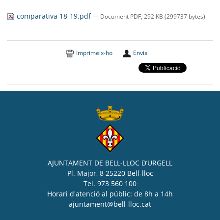
SEU ELECTRÒNICA
comparativa 18-19.pdf
— Document PDF, 292 KB (299737 bytes)
BELL-LLOC SOLUCIONA
Imprimeix-ho
Envia
AJUNTAMENT DE BELL-LLOC D’URGELL
Pl. Major, 8 25220 Bell-lloc
Tel. 973 560 100
Horari d'atenció al públic: de 8h a 14h
ajuntament@bell-lloc.cat