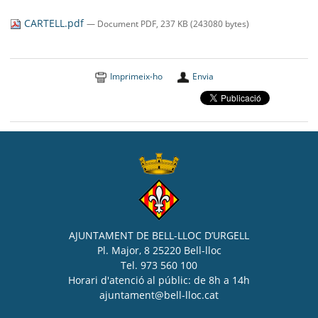
SEU ELECTRÒNICA
CARTELL.pdf
— Document PDF, 237 KB (243080 bytes)
BELL-LLOC SOLUCIONA
Imprimeix-ho
Envia
AJUNTAMENT DE BELL-LLOC D’URGELL
Pl. Major, 8 25220 Bell-lloc
Tel. 973 560 100
Horari d'atenció al públic: de 8h a 14h
ajuntament@bell-lloc.cat