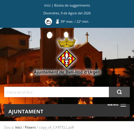
Inici
|
Bústia de suggeriments
Divendres
,
9
de
Agost
del
2026
39
º max.
/
22
º min.
Ves
al
contingut.
|
Salta
a
la
navegació
Cerca
MENU
AJUNTAMENT
MUNICIPI
Sou a:
Inici
/
Fitxers
/
copy_of_CARTELL.pdf