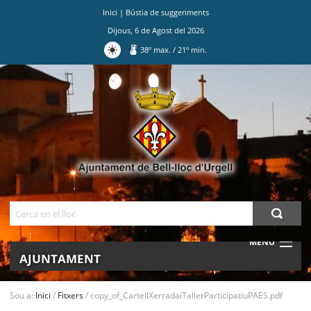
Inici
|
Bústia de suggeriments
Dijous
,
6
de
Agost
del
2026
38
º max.
/
21
º min.
Ves
al
contingut.
|
Salta
a
la
navegació
Cerca
MENU
AJUNTAMENT
MUNICIPI
Sou a:
Inici
/
Fitxers
/
copy_of_CartellXerradaiTallerParticipatiuPAES.pdf