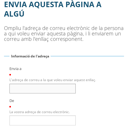
SEU ELECTRÒNICA
ENVIA AQUESTA PÀGINA A
ALGÚ
BELL-LLOC SOLUCIONA
Ompliu l'adreça de correu electrònic de la persona
a qui voleu enviar aquesta pàgina, i li enviarem un
correu amb l'enllaç corresponent.
Informació de l'adreça
Envia a
(Necessari)
L'adreça de correu a la que voleu enviar aquest enllaç.
De
(Necessari)
La vostra adreça de correu electrònic.