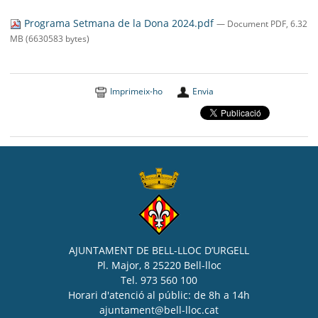
SEU ELECTRÒNICA
Programa Setmana de la Dona 2024.pdf
— Document PDF, 6.32
BELL-LLOC SOLUCIONA
MB (6630583 bytes)
Imprimeix-ho
Envia
AJUNTAMENT DE BELL-LLOC D’URGELL
Pl. Major, 8 25220 Bell-lloc
Tel. 973 560 100
Horari d'atenció al públic: de 8h a 14h
ajuntament@bell-lloc.cat