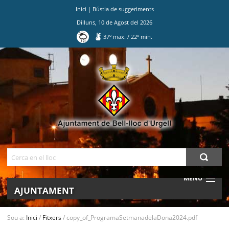
Inici
|
Bústia de suggeriments
Dilluns
,
10
de
Agost
del
2026
37
º max.
/
22
º min.
Ves
al
contingut.
|
Salta
a
la
navegació
Cerca
MENU
AJUNTAMENT
MUNICIPI
Sou a:
Inici
/
Fitxers
/
copy_of_ProgramaSetmanadelaDona2024.pdf