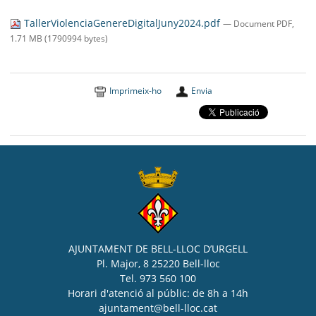
SEU ELECTRÒNICA
TallerViolenciaGenereDigitalJuny2024.pdf
— Document PDF,
BELL-LLOC SOLUCIONA
1.71 MB (1790994 bytes)
Imprimeix-ho
Envia
AJUNTAMENT DE BELL-LLOC D’URGELL
Pl. Major, 8 25220 Bell-lloc
Tel. 973 560 100
Horari d'atenció al públic: de 8h a 14h
ajuntament@bell-lloc.cat