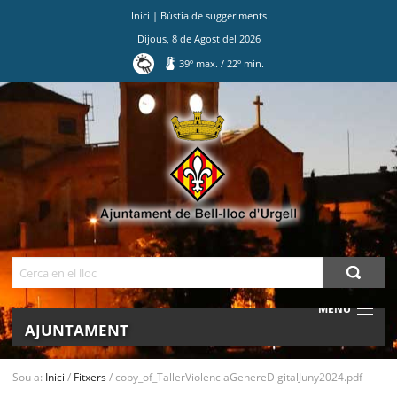
Inici
|
Bústia de suggeriments
Dijous
,
8
de
Agost
del
2026
39
º max.
/
22
º min.
Ves
al
contingut.
|
Salta
a
la
navegació
Cerca
MENU
AJUNTAMENT
MUNICIPI
Sou a:
Inici
/
Fitxers
/
copy_of_TallerViolenciaGenereDigitalJuny2024.pdf