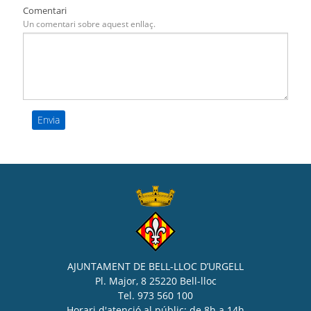
Comentari
Un comentari sobre aquest enllaç.
AJUNTAMENT DE BELL-LLOC D’URGELL
Pl. Major, 8 25220 Bell-lloc
Tel. 973 560 100
Horari d'atenció al públic: de 8h a 14h