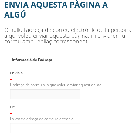
SEU ELECTRÒNICA
ENVIA AQUESTA PÀGINA A
ALGÚ
BELL-LLOC SOLUCIONA
Ompliu l'adreça de correu electrònic de la persona
a qui voleu enviar aquesta pàgina, i li enviarem un
correu amb l'enllaç corresponent.
Informació de l'adreça
Envia a
(Necessari)
L'adreça de correu a la que voleu enviar aquest enllaç.
De
(Necessari)
La vostra adreça de correu electrònic.