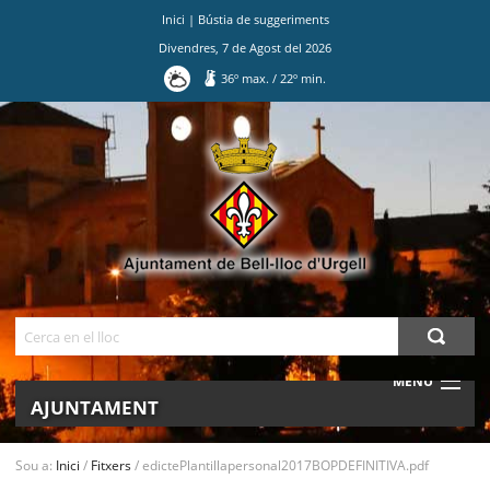
Inici
|
Bústia de suggeriments
Divendres
,
7
de
Agost
del
2026
36
º max.
/
22
º min.
Ves
al
contingut.
|
Salta
a
la
navegació
Cerca
MENU
AJUNTAMENT
MUNICIPI
Sou a:
Inici
/
Fitxers
/
edictePlantillapersonal2017BOPDEFINITIVA.pdf