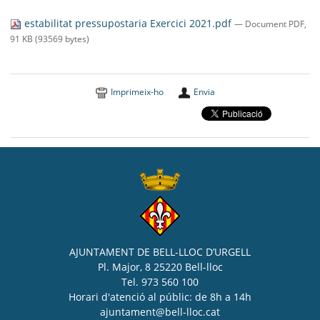
SEU ELECTRÒNICA
estabilitat pressupostaria Exercici 2021.pdf
— Document PDF,
BELL-LLOC SOLUCIONA
91 KB (93569 bytes)
Imprimeix-ho
Envia
AJUNTAMENT DE BELL-LLOC D’URGELL
Pl. Major, 8 25220 Bell-lloc
Tel. 973 560 100
Horari d'atenció al públic: de 8h a 14h
ajuntament@bell-lloc.cat