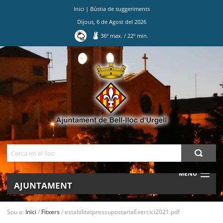
Inici
|
Bústia de suggeriments
Dijous
,
6
de
Agost
del
2026
36
º max.
/
22
º min.
Ves
al
contingut.
|
Salta
a
la
navegació
Cerca
MENU
AJUNTAMENT
MUNICIPI
Sou a:
Inici
/
Fitxers
/
estabilitatpressupostariaExercici2021.pdf