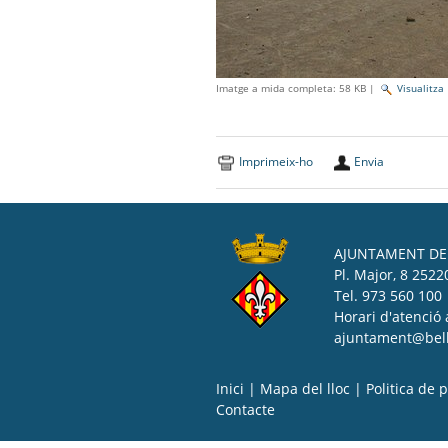
Imatge a mida completa:
58 KB
|
Visualitza
Imprimeix-ho
Envia
AJUNTAMENT DE 
Pl. Major, 8 25220
Tel. 973 560 100
Horari d'atenció 
ajuntament@bell-
Inici
|
Mapa del lloc
|
Politica de p
Contacte