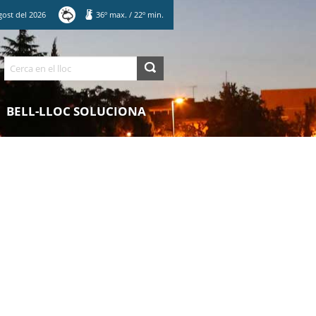
gost
del
2026
36
º max.
/
22
º min.
Cerca
BELL-LLOC SOLUCIONA