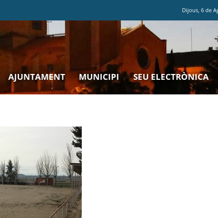
Dijous
,
6
de
A
AJUNTAMENT
MUNICIPI
SEU ELECTRÒNICA