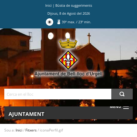
Inici
|
Bústia de suggeriments
Dijous
,
8
de
Agost
del
2026
39
º max.
/
23
º min.
Ves
al
contingut.
|
Salta
a
la
navegació
Cerca
MENU
AJUNTAMENT
MUNICIPI
Sou a:
Inici
/
Fitxers
/
iconaPerfil.gif