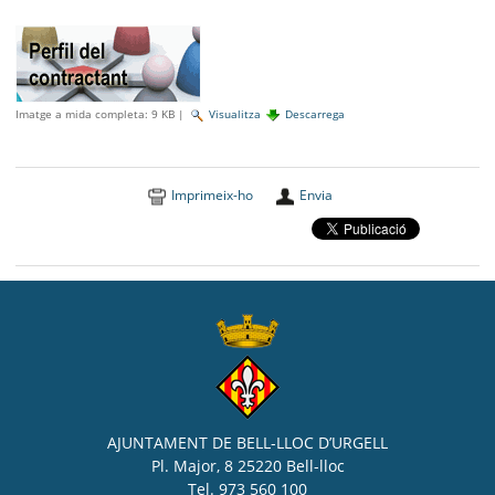
SEU ELECTRÒNICA
BELL-LLOC SOLUCIONA
Imatge a mida completa:
9 KB
|
Visualitza
Descarrega
Imprimeix-ho
Envia
AJUNTAMENT DE BELL-LLOC D’URGELL
Pl. Major, 8 25220 Bell-lloc
Tel. 973 560 100