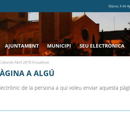
Dijous
,
6
de
A
AJUNTAMENT
MUNICIPI
SEU ELECTRÒNICA
ulturals Abril 2018 Actualitzat
PÀGINA A ALGÚ
ectrònic de la persona a qui voleu enviar aquesta pàgi