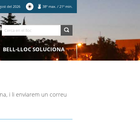
gost
del
2026
38
º max.
/
21
º min.
Cerca
BELL-LLOC SOLUCIONA
na, i li enviarem un correu