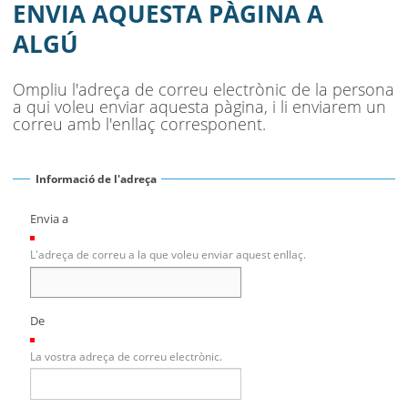
AJUNTAMENT
ENVIA AQUESTA PÀGINA A
ALGÚ
MUNICIPI
SEU ELECTRÒNICA
Ompliu l'adreça de correu electrònic de la persona
a qui voleu enviar aquesta pàgina, i li enviarem un
BELL-LLOC SOLUCIONA
correu amb l'enllaç corresponent.
Informació de l'adreça
Envia a
(Necessari)
L'adreça de correu a la que voleu enviar aquest enllaç.
De
(Necessari)
La vostra adreça de correu electrònic.