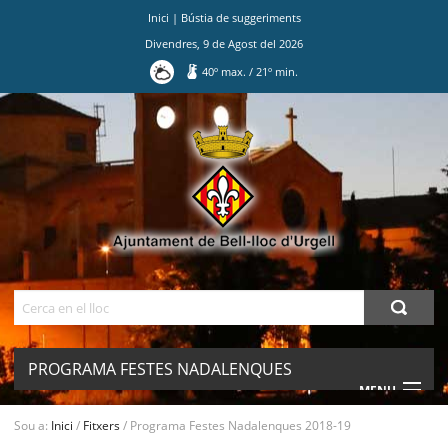
Inici
|
Bústia de suggeriments
Divendres
,
9
de
Agost
del
2026
40
º max.
/
21
º min.
Ves
al
contingut.
|
Salta
a
la
navegació
Cerca
PROGRAMA FESTES NADALENQUES
MENU
2018-19
Sou a:
Inici
/
Fitxers
/
Programa Festes Nadalenques 2018-19