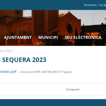
Divendres
,
7
de
A
AJUNTAMENT
MUNICIPI
SEU ELECTRÒNICA
uera 2023
SEQUERA 2023
rtides.pdf
— Document PDF, 443 KB (453717 bytes)
Compartir: