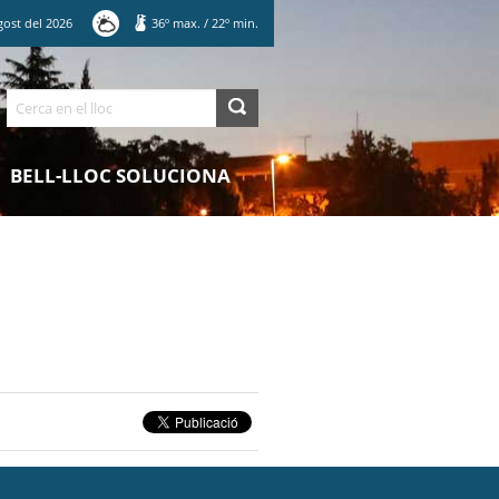
gost
del
2026
36
º max.
/
22
º min.
Cerca
BELL-LLOC SOLUCIONA