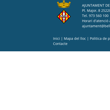
AJUNTAMENT DE 
Pl. Major, 8 25220
Tel. 973 560 100
Horari d'atenció 
ajuntament@bell-
Inici
|
Mapa del lloc
|
Politica de p
Contacte