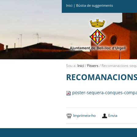
Inici
|
Bústia de suggeriments
Ves
al
contingut.
|
Salta
a
la
navegació
Sou a:
Inici
/
Fitxers
/
Recomanacions seq
RECOMANACIONS 
poster-sequera-conques-compa
Imprimeix-ho
Envia