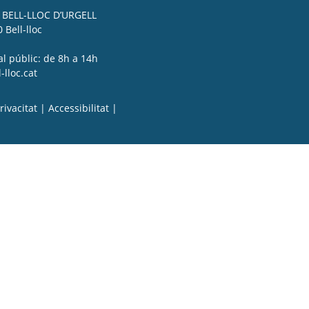
BELL-LLOC D’URGELL
 Bell-lloc
al públic: de 8h a 14h
lloc.cat
rivacitat
|
Accessibilitat
|