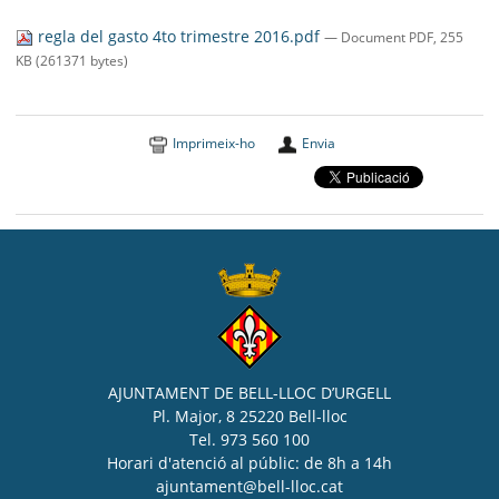
SEU ELECTRÒNICA
regla del gasto 4to trimestre 2016.pdf
— Document PDF, 255
BELL-LLOC SOLUCIONA
KB (261371 bytes)
Imprimeix-ho
Envia
AJUNTAMENT DE BELL-LLOC D’URGELL
Pl. Major, 8 25220 Bell-lloc
Tel. 973 560 100
Horari d'atenció al públic: de 8h a 14h
ajuntament@bell-lloc.cat