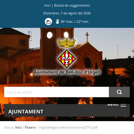
Inici
|
Bústia de suggeriments
Divendres
,
7
de
Agost
del
2026
36
º max.
/
22
º min.
Ves
al
contingut.
|
Salta
a
la
navegació
Cerca
MENU
AJUNTAMENT
MUNICIPI
Sou a:
Inici
/
Fitxers
/
regladelgasto4totrimestre2016.pdf