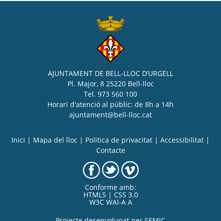
AJUNTAMENT DE BELL-LLOC D’URGELL
Pl. Major, 8 25220 Bell-lloc
Tel. 973 560 100
Horari d'atenció al públic: de 8h a 14h
ajuntament@bell-lloc.cat
Inici
|
Mapa del lloc
|
Politica de privacitat
|
Accessibilitat
|
Contacte
Conforme amb:
HTML5 | CSS 3.0
W3C WAI-A A
Projecte desenvolupat per
SEMIC