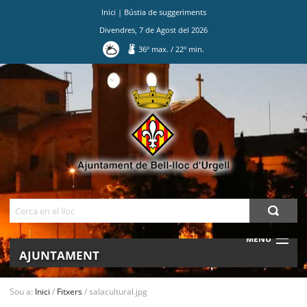
Inici
|
Bústia de suggeriments
Divendres
,
7
de
Agost
del
2026
36
º max.
/
22
º min.
Ves
al
contingut.
|
Salta
a
la
navegació
Cerca
MENU
AJUNTAMENT
MUNICIPI
Sou a:
Inici
/
Fitxers
/
salacultural.jpg