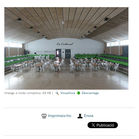
SEU ELECTRÒNICA
BELL-LLOC SOLUCIONA
Imatge a mida completa:
68 KB
|
Visualitza
Descarrega
Imprimeix-ho
Envia