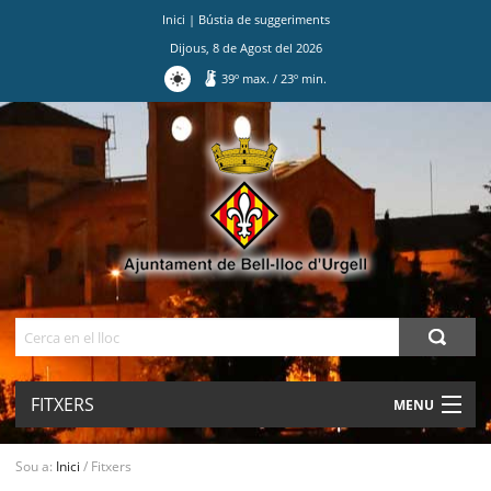
Inici
|
Bústia de suggeriments
Dijous
,
8
de
Agost
del
2026
39
º max.
/
23
º min.
Ves
al
contingut.
|
Salta
a
la
navegació
Cerca
FITXERS
MENU
AJUNTAMENT
Sou a:
Inici
/
Fitxers