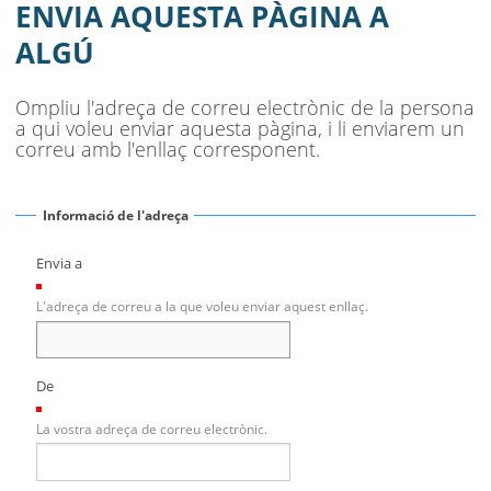
MUNICIPI
ENVIA AQUESTA PÀGINA A
ALGÚ
SEU ELECTRÒNICA
BELL-LLOC SOLUCIONA
Ompliu l'adreça de correu electrònic de la persona
a qui voleu enviar aquesta pàgina, i li enviarem un
correu amb l'enllaç corresponent.
Informació de l'adreça
Envia a
(Necessari)
L'adreça de correu a la que voleu enviar aquest enllaç.
De
(Necessari)
La vostra adreça de correu electrònic.