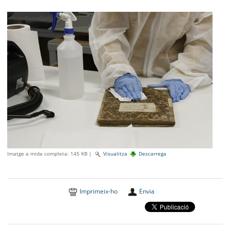
SEU ELECTRÒNICA
BELL-LLOC SOLUCIONA
Imatge a mida completa:
145 KB
|
Visualitza
Descarrega
Imprimeix-ho
Envia