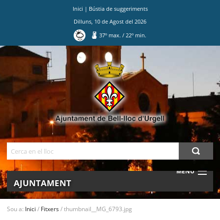
Inici
|
Bústia de suggeriments
Dilluns
,
10
de
Agost
del
2026
37
º max.
/
22
º min.
Ves
al
contingut.
|
Salta
a
la
navegació
Cerca
MENU
AJUNTAMENT
MUNICIPI
Sou a:
Inici
/
Fitxers
/
thumbnail__MG_6793.jpg