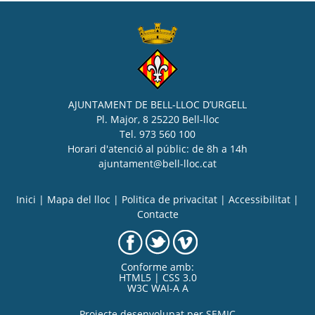
AJUNTAMENT DE BELL-LLOC D’URGELL
Pl. Major, 8 25220 Bell-lloc
Tel. 973 560 100
Horari d'atenció al públic: de 8h a 14h
ajuntament@bell-lloc.cat
Inici
|
Mapa del lloc
|
Politica de privacitat
|
Accessibilitat
|
Contacte
Conforme amb:
HTML5 | CSS 3.0
W3C WAI-A A
Projecte desenvolupat per
SEMIC