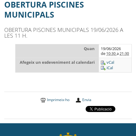
MUNICIPI
OBERTURA PISCINES
MUNICIPALS
SEU ELECTRÒNICA
BELL-LLOC SOLUCIONA
OBERTURA PISCINES MUNICIPALS 19/06/2026 A
LES 11 H.
Quan
19/06/2026
de
a
10:30
21:30
Afegeix un esdeveniment al calendari
vCal
iCal
Imprimeix-ho
Envia