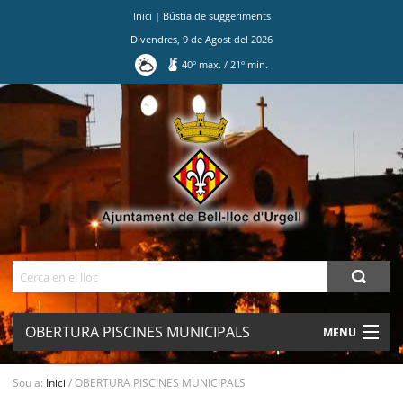
Inici
|
Bústia de suggeriments
Divendres
,
9
de
Agost
del
2026
40
º max.
/
21
º min.
Ves
al
contingut.
|
Salta
a
la
navegació
Cerca
OBERTURA PISCINES MUNICIPALS
MENU
AJUNTAMENT
Sou a:
Inici
/
OBERTURA PISCINES MUNICIPALS