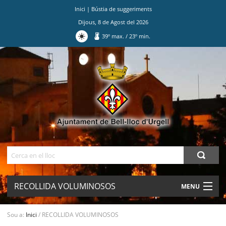
Inici
|
Bústia de suggeriments
Dijous
,
8
de
Agost
del
2026
39
º max.
/
23
º min.
Ves
al
contingut.
|
Salta
a
la
navegació
Cerca
RECOLLIDA VOLUMINOSOS
MENU
AJUNTAMENT
Sou a:
Inici
/
RECOLLIDA VOLUMINOSOS