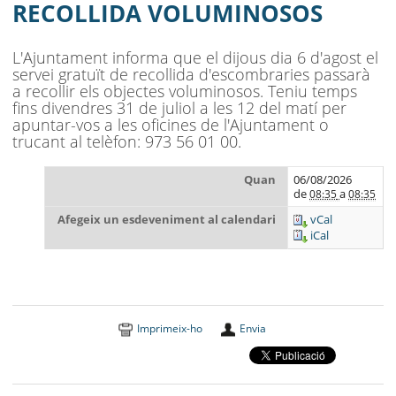
MUNICIPI
RECOLLIDA VOLUMINOSOS
SEU ELECTRÒNICA
L'Ajuntament informa que el dijous dia 6 d'agost el
servei gratuït de recollida d'escombraries passarà
BELL-LLOC SOLUCIONA
a recollir els objectes voluminosos. Teniu temps
fins divendres 31 de juliol a les 12 del matí per
apuntar-vos a les oficines de l'Ajuntament o
trucant al telèfon: 973 56 01 00.
Quan
06/08/2026
de
a
08:35
08:35
Afegeix un esdeveniment al calendari
vCal
iCal
Imprimeix-ho
Envia