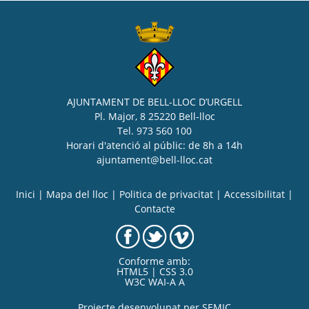
AJUNTAMENT DE BELL-LLOC D’URGELL
Pl. Major, 8 25220 Bell-lloc
Tel. 973 560 100
Horari d'atenció al públic: de 8h a 14h
ajuntament@bell-lloc.cat
Inici
|
Mapa del lloc
|
Politica de privacitat
|
Accessibilitat
|
Contacte
Conforme amb:
HTML5 | CSS 3.0
W3C WAI-A A
Projecte desenvolupat per
SEMIC