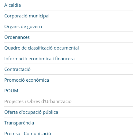
MUNICIPI
Navegació
Alcaldia
SEU ELECTRÒNICA
Corporació municipal
Organs de govern
BELL-LLOC SOLUCIONA
Ordenances
Quadre de classificació documental
Informació econòmica i financera
Contractació
Promoció econòmica
POUM
Projectes i Obres d’Urbanització
Oferta d'ocupació pública
Transparència
Premsa i Comunicació