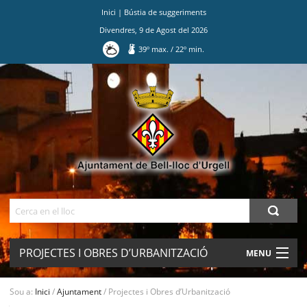
Inici
|
Bústia de suggeriments
Divendres
,
9
de
Agost
del
2026
39
º max.
/
22
º min.
Ves
al
contingut.
|
Salta
a
la
navegació
Cerca
PROJECTES I OBRES D’URBANITZACIÓ
MENU
AJUNTAMENT
Sou a:
Inici
/
Ajuntament
/
Projectes i Obres d’Urbanització