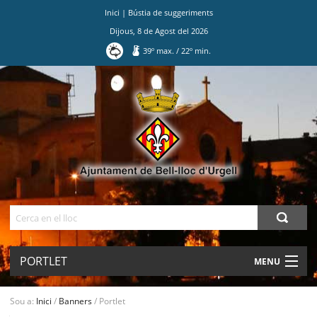
Inici
|
Bústia de suggeriments
Dijous
,
8
de
Agost
del
2026
39
º max.
/
22
º min.
Ves
al
contingut.
|
Salta
a
la
navegació
Cerca
PORTLET
MENU
AJUNTAMENT
Sou a:
Inici
/
Banners
/
Portlet