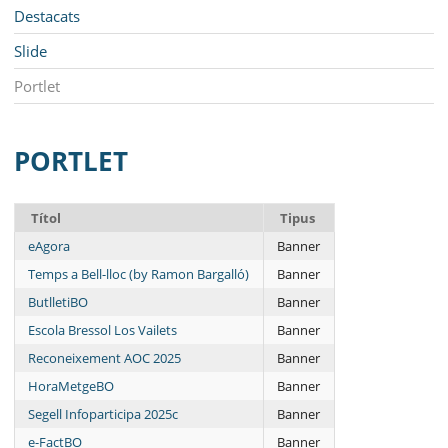
MUNICIPI
Navegació
Destacats
SEU ELECTRÒNICA
Slide
Portlet
BELL-LLOC SOLUCIONA
PORTLET
Títol
Tipus
eAgora
Banner
Temps a Bell-lloc (by Ramon Bargalló)
Banner
ButlletiBO
Banner
Escola Bressol Los Vailets
Banner
Reconeixement AOC 2025
Banner
HoraMetgeBO
Banner
Segell Infoparticipa 2025c
Banner
e-FactBO
Banner