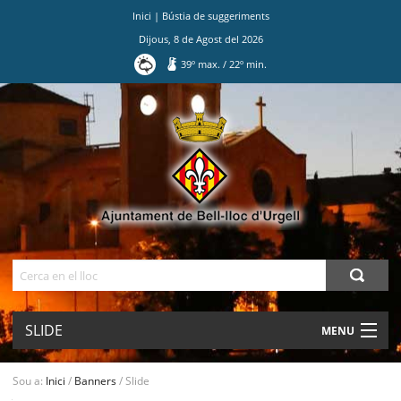
Inici
|
Bústia de suggeriments
Dijous
,
8
de
Agost
del
2026
39
º max.
/
22
º min.
Ves
al
contingut.
|
Salta
a
la
navegació
Cerca
SLIDE
MENU
AJUNTAMENT
Sou a:
Inici
/
Banners
/
Slide