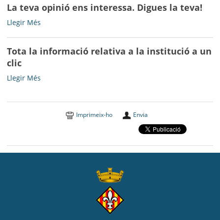
o
La teva opinió ens interessa. Digues la teva!
Bell-
en
en
lloc
directe
La
Llegir Més
bicicleta!
d’Urgell
a
teva
-
-
Bell-
opinió
Tota la informació relativa a la institució a un
lloc
ens
-
clic
interessa.
Digues
Tota
Llegir Més
la
la
teva!
informació
-
relativa
Imprimeix-ho
Envia
a
la
institució
a
un
clic
-