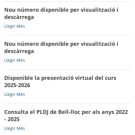
serveis
Nou número disponible per visualització i
i
descàrrega
festes
majors
Nou
Llegir Més
de
número
la
disponible
comarca
Nou número disponible per visualització i
per
2026
descàrrega
visualització
-
i
Nou
Llegir Més
descàrrega
número
-
disponible
Disponible la presentació virtual del curs
per
2025-2026
visualització
i
Disponible
Llegir Més
descàrrega
la
-
presentació
Consulta el PLDJ de Bell-lloc per als anys 2022
virtual
- 2025
del
curs
Consulta
Llegir Més
2025-
el