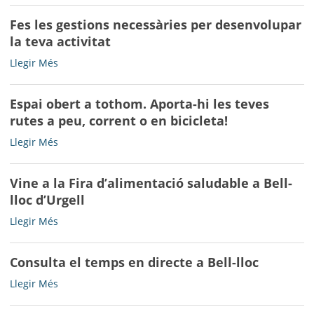
2026
PLDJ
-
Fes les gestions necessàries per desenvolupar
de
la teva activitat
Bell-
lloc
Fes
Llegir Més
per
les
als
gestions
anys
Espai obert a tothom. Aporta-hi les teves
necessàries
2022
rutes a peu, corrent o en bicicleta!
per
-
desenvolupar
Espai
Llegir Més
2025
la
obert
-
teva
a
activitat
Vine a la Fira d’alimentació saludable a Bell-
tothom.
-
lloc d’Urgell
Aporta-
hi
Vine
Llegir Més
les
a
teves
la
rutes
Consulta el temps en directe a Bell-lloc
Fira
a
d’alimentació
Consulta
Llegir Més
peu,
saludable
el
corrent
a
temps