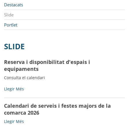
MUNICIPI
Navegació
Destacats
SEU ELECTRÒNICA
Slide
Portlet
BELL-LLOC SOLUCIONA
SLIDE
Reserva i disponibilitat d'espais i
equipaments
Consulta el calendari
Reserva
Llegir Més
i
disponibilitat
Calendari de serveis i festes majors de la
d'espais
comarca 2026
i
equipaments
Calendari
Llegir Més
-
de