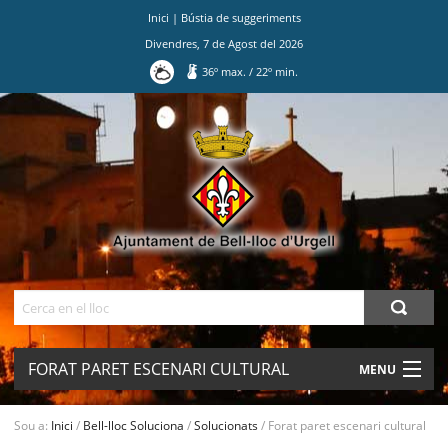
Inici
|
Bústia de suggeriments
Divendres
,
7
de
Agost
del
2026
36
º max.
/
22
º min.
Ves
al
contingut.
|
Salta
a
la
navegació
Cerca
FORAT PARET ESCENARI CULTURAL
MENU
AJUNTAMENT
Sou a:
Inici
/
Bell-lloc Soluciona
/
Solucionats
/
Forat paret escenari cultural