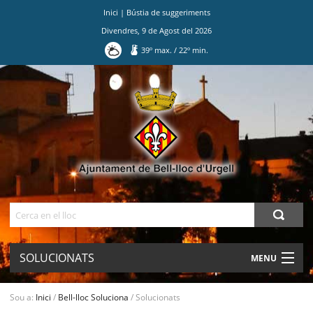
Inici
|
Bústia de suggeriments
Divendres
,
9
de
Agost
del
2026
39
º max.
/
22
º min.
Ves
al
contingut.
|
Salta
a
la
navegació
Cerca
SOLUCIONATS
MENU
AJUNTAMENT
Sou a:
Inici
/
Bell-lloc Soluciona
/
Solucionats