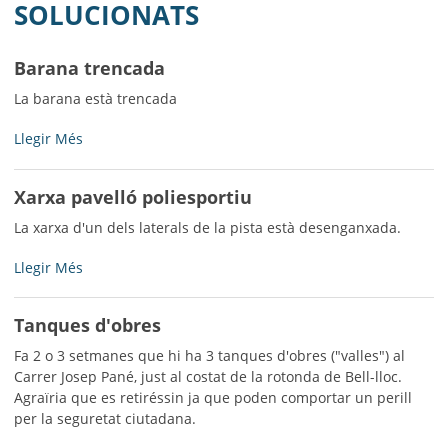
MUNICIPI
SOLUCIONATS
SEU ELECTRÒNICA
Barana trencada
BELL-LLOC SOLUCIONA
La barana està trencada
Barana
Llegir Més
trencada
-
Xarxa pavelló poliesportiu
La xarxa d'un dels laterals de la pista està desenganxada.
Xarxa
Llegir Més
pavelló
poliesportiu
Tanques d'obres
-
Fa 2 o 3 setmanes que hi ha 3 tanques d'obres ("valles") al
Carrer Josep Pané, just al costat de la rotonda de Bell-lloc.
Agraïria que es retiréssin ja que poden comportar un perill
per la seguretat ciutadana.