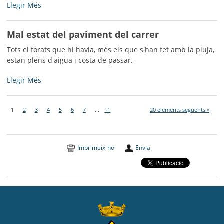
Pilona
Llegir Més
trencada
-
Mal estat del paviment del carrer
Tots el forats que hi havia, més els que s'han fet amb la pluja,
estan plens d'aigua i costa de passar.
Mal
Llegir Més
estat
del
1
2
3
4
5
6
7
...
11
20 elements següents »
paviment
del
carrer
-
Imprimeix-ho
Envia