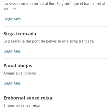
carrossa i no s'ha tornat al lloc. S'agrairà que el banc torni al
seu lloc.
Banc
Llegir Més
-
Sirga trencada
La pasarel.la del pont de Bellvís té una sirga trencada.
Sirga
Llegir Més
trencada
-
Panal abejas
Abejas a cal pincho
Panal
Llegir Més
abejas
-
Embornal sense reixa
Embornal sense reixa