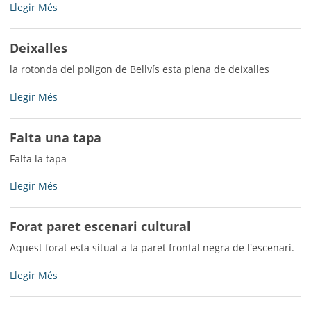
Tanques
Llegir Més
d'obres
-
Deixalles
la rotonda del poligon de Bellvís esta plena de deixalles
Deixalles
Llegir Més
-
Falta una tapa
Falta la tapa
Falta
Llegir Més
una
tapa
Forat paret escenari cultural
-
Aquest forat esta situat a la paret frontal negra de l'escenari.
Forat
Llegir Més
paret
escenari