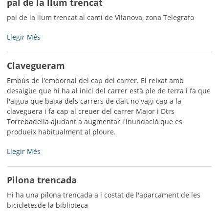
pal de la llum trencat
Vilanova
-
pal de la llum trencat al camí de Vilanova, zona Telegrafo
pal
Llegir Més
de
la
Clavegueram
llum
trencat
Embús de l'embornal del cap del carrer. El reixat amb
-
desaigüe que hi ha al inici del carrer està ple de terra i fa que
l'aigua que baixa dels carrers de dalt no vagi cap a la
claveguera i fa cap al creuer del carrer Major i Dtrs
Torrebadella ajudant a augmentar l'inundació que es
produeix habitualment al ploure.
Clavegueram
Llegir Més
-
Pilona trencada
Hi ha una pilona trencada a l costat de l'aparcament de les
bicicletesde la biblioteca