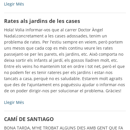
Embornal
Llegir Més
sense
reixa
Rates als jardins de les cases
-
Hola! Volia informar-vos que al carrer Doctor Àngel
Nadal,concretament a les cases adossades, tenim un
problema de rates. Per l'estiu sempre en veiem, però portem
uns mesos que cada cop es més continu veure les rates
passejant-se per les parets, els jardins, etc. Això comporta no
deixa sortir els infants al jardí, els gossos lladren molt, etc.
Entre els veins ho mantenim tot en ordre i tot net, però el que
no podem fer es tenir rateres per els jardins i estar-nos
tancats a casa, perquè no es saludable. Estarem molt agraïts
que des de l'ajuntament ens poguéssiu ajudar o informar-nos
de on poder dirigir-nos per solucionar el problema. Gràcies!
Rates
Llegir Més
als
jardins
CAMÍ DE SANTIAGO
de
les
BONA TARDA, M'HE TROBAT ALGUNS DIES AMB GENT QUE FA