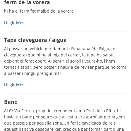
ferm de la vorera
cultural
-
hi ha el ferm fet malbé de la vorera
ferm
Llegir Més
de
la
Tapa claveguera / aigua
vorera
-
Al passar un vehicle per damunt d'una tapa (de l'aigua o
claveguera) que hi ha al mig del carrer, la tapa ha saltat
deixant el forat obert. Al sentir el soroll i veure-ho, l'hem
tornat a tapar, però potser s'hauria de revisar perquè no torni
a passar i ningú prengui mal
Tapa
Llegir Més
claveguera
/
Banc
aigua
-
Al C/ Via Ferrea, prop del creuament amb Prat de la Riba, hi
havia un banc per seure que a l'estiu era aprofitat per la gent
que passeja per aquella zona. En fer la cavalcada de reis,
aquest banc va desapareixer, crec que per formar part d'una