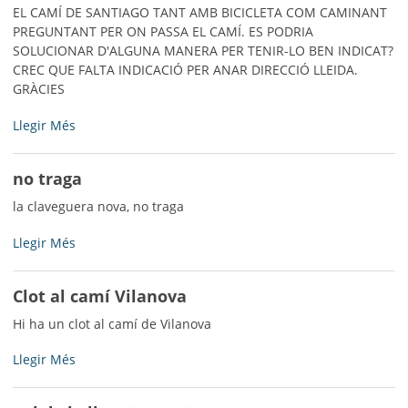
cases
EL CAMÍ DE SANTIAGO TANT AMB BICICLETA COM CAMINANT
-
PREGUNTANT PER ON PASSA EL CAMÍ. ES PODRIA
SOLUCIONAR D'ALGUNA MANERA PER TENIR-LO BEN INDICAT?
CREC QUE FALTA INDICACIÓ PER ANAR DIRECCIÓ LLEIDA.
GRÀCIES
CAMÍ
Llegir Més
DE
SANTIAGO
no traga
-
la claveguera nova, no traga
no
Llegir Més
traga
-
Clot al camí Vilanova
Hi ha un clot al camí de Vilanova
Clot
Llegir Més
al
camí