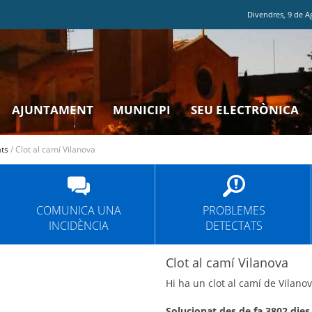
Divendres
,
9
de
A
AJUNTAMENT
MUNICIPI
SEU ELECTRÒNICA
ats
/
Clot al camí Vilanova
COMUNICA UNA
PROBLEMES
INCIDÈNCIA
DETECTATS
Clot al camí Vilanova
Hi ha un clot al camí de Vilano
Solucionat des de fa 3802 dies