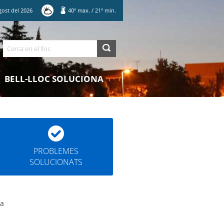
gost
del
2026
40
º max.
/
21
º min.
Cerca
BELL-LLOC SOLUCIONA
PROBLEMES
SOLUCIONATS
va